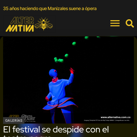
A
35 años haciendo que Manizales suene a ópera
a
GALERÍAS
El festival se despide con el