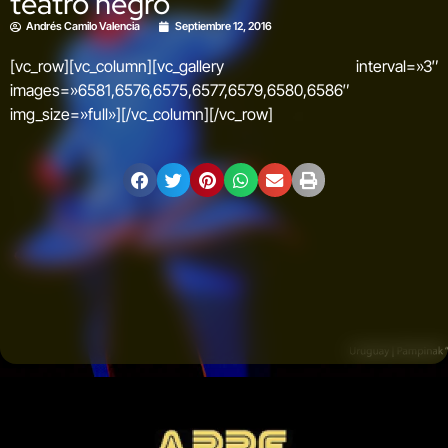
teatro negro
Andrés Camilo Valencia
Septiembre 12, 2016
[vc_row][vc_column][vc_gallery interval=»3″
images=»6581,6576,6575,6577,6579,6580,6586″
img_size=»full»][/vc_column][/vc_row]