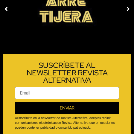
SUSCRÍBETE AL
NEWSLETTER REVISTA
ALTERNATIVA
ENVIAR
Al inscribirte en la newsletter de Revista Alternativa, aceptas recibir
comunicaciones electrónicas de Revista Alternativa que en ocasiones
pueden contener publicidad o contenido patrocinado.