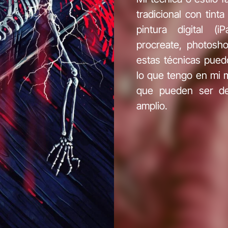
tradicional con tint
pintura digital (
procreate, photosho
estas técnicas pued
lo que tengo en mi m
que pueden ser de
amplio.