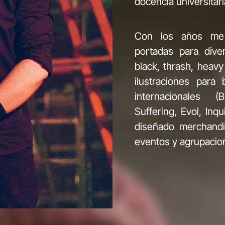
docencia universitari
Con los años me h
portadas para dive
black, thrash, heavy
ilustraciones para
internacionales (
Suffering, Evol, Inq
diseñado merchandis
eventos y agrupacion