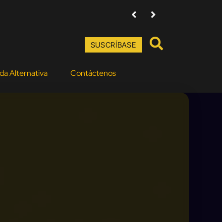
Amenazas contra directores de Ba
SUSCRÍBASE
da Alternativa
Contáctenos