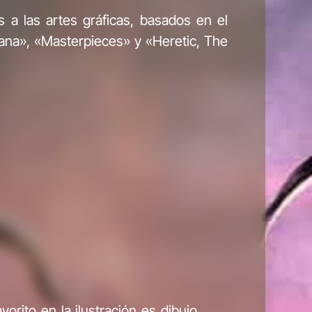
s a las artes gráficas, basados en el
cana», «Masterpieces» y «Heretic, The
avorito en la ilustración es dibujo