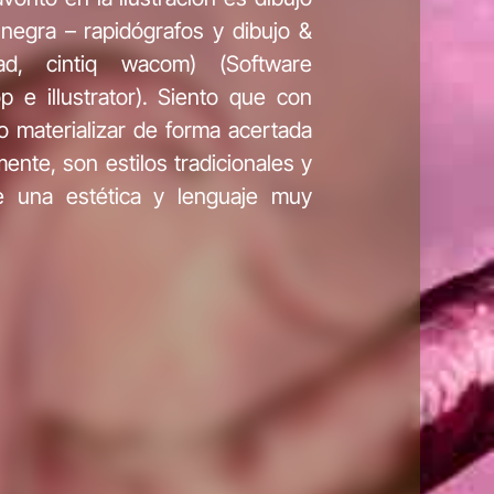
a negra – rapidógrafos y dibujo &
iPad, cintiq wacom) (Software
p e illustrator). Siento que con
o materializar de forma acertada
ente, son estilos tradicionales y
 una estética y lenguaje muy