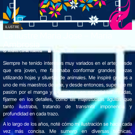
ILUSTRE
La ilustre Maria Jose – María
Ambrosia
Andrés Camilo Valencia
Junio 22, 2023
Siempre he tenido intereses muy variados en el arte; desde
que era joven, me fascinaba conformar grandes piezas
utilizando hojas y siluetas de animales. Me inspiré gracias a
uno de mis maestros de arte, y desde entonces, supe que mi
pasión por el manga y los rostros, en especial las miradas,
fijarme en los detalles, como las majestuosas águilas que
tanto ilustraba, tratando de transmitir imponencia y
profundidad en cada trazo.
A lo largo de los años, noté cómo mi ilustración se hacía cada
vez más concisa. Me sumergí en diversas técnicas,