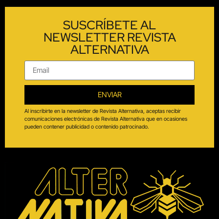
SUSCRÍBETE AL
NEWSLETTER REVISTA
ALTERNATIVA
ENVIAR
Al inscribirte en la newsletter de Revista Alternativa, aceptas recibir
comunicaciones electrónicas de Revista Alternativa que en ocasiones
pueden contener publicidad o contenido patrocinado.