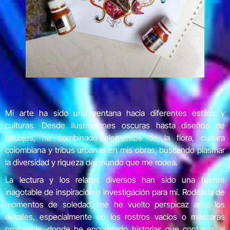
Mi arte ha sido una ventana hacia diferentes estilos y
culturas. Desde ilustraciones oscuras hasta diseños de
tatuajes, he combinado elementos de la flora, cultura
colombiana y tribus urbanas en mis obras, buscando plasmar
la diversidad y riqueza del mundo que me rodea.
La lectura y los relatos diversos han sido una fuente
inagotable de inspiración e investigación para mí. Rodeada de
momentos de soledad, me he vuelto perspicaz ante los
detalles, especialmente en los rostros vacíos o máscaras
profundas, donde he encontrado historias que contar o, al