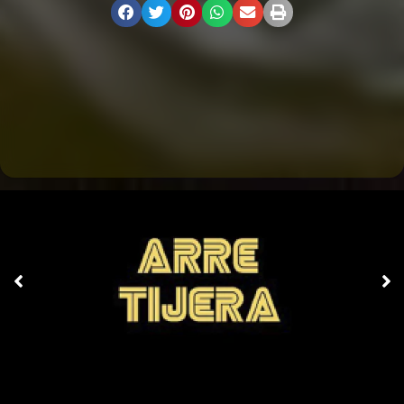
SUSCRÍBETE AL
NEWSLETTER REVISTA
ALTERNATIVA
ENVIAR
Al inscribirte en la newsletter de Revista Alternativa, aceptas recibir
comunicaciones electrónicas de Revista Alternativa que en ocasiones
pueden contener publicidad o contenido patrocinado.