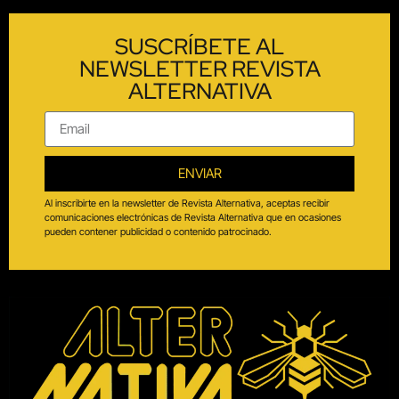
Periodismo independiente, cultural, social y multimedia
para todos los sentidos.
#SomosAlternativa
Contáctanos:
Teléfono:
3103715266
info@alternativa.com.co
Alternativa Producciones © 2024
Todos los derechos reservados.