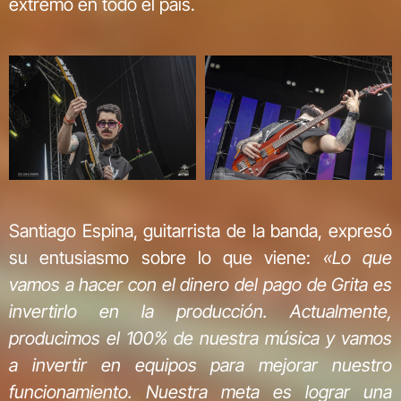
extremo en todo el país.
Santiago Espina, guitarrista de la banda, expresó
su entusiasmo sobre lo que viene:
«Lo que
vamos a hacer con el dinero del pago de Grita es
invertirlo en la producción. Actualmente,
producimos el 100% de nuestra música y vamos
a invertir en equipos para mejorar nuestro
funcionamiento. Nuestra meta es lograr una