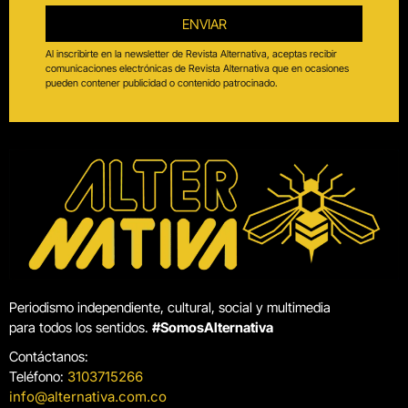
ENVIAR
Al inscribirte en la newsletter de Revista Alternativa, aceptas recibir
comunicaciones electrónicas de Revista Alternativa que en ocasiones
pueden contener publicidad o contenido patrocinado.
Periodismo independiente, cultural, social y multimedia
para todos los sentidos.
#SomosAlternativa
Contáctanos:
Teléfono:
3103715266
info@alternativa.com.co