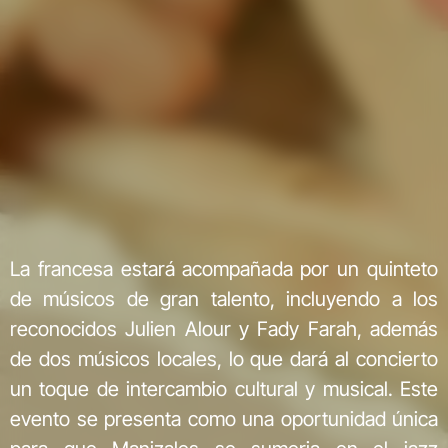
La francesa estará acompañada por un quinteto
de músicos de gran talento, incluyendo a los
reconocidos Julien Alour y Fady Farah, además
de dos músicos locales, lo que dará al concierto
un toque de intercambio cultural y musical. Este
evento se presenta como una oportunidad única