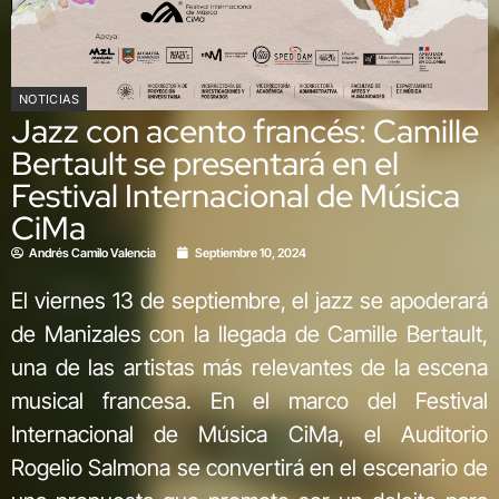
NOTICIAS
Jazz con acento francés: Camille
Bertault se presentará en el
Festival Internacional de Música
CiMa
Andrés Camilo Valencia
Septiembre 10, 2024
El viernes 13 de septiembre, el jazz se apoderará
de Manizales con la llegada de Camille Bertault,
una de las artistas más relevantes de la escena
musical francesa. En el marco del Festival
Internacional de Música CiMa, el Auditorio
Rogelio Salmona se convertirá en el escenario de