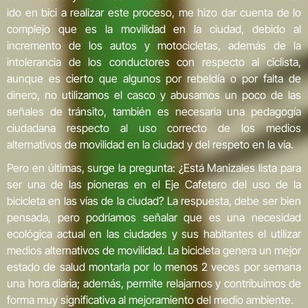
ido en bici a realizar este proceso, me hizo dar cuenta de lo
complejo que es la movilidad en la ciudad, debido al
incremento de los autos y motocicletas, además de la
intolerancia de los conductores con respecto al ciclista,
aunque es cierto que algunos por rebeldía o por falta de
dinero, no utilizamos el casco y abusamos un poco de las
señales de tránsito, también es necesaria una pedagogía
ciudadana respecto al uso correcto de los medios
alternativos de movilidad en la ciudad y del respeto en la vía.
Pero en últimas, surge la pregunta: ¿Está Manizales lista para
ser una de las pioneras en el Eje Cafetero del uso de la
bicicleta en las vías de la ciudad? La respuesta, debe ser bien
pensada, pero podríamos señalar que es una necesidad
ecológica actual en las ciudades y sus habitantes el utilizar
medios alternativos de movilidad. La bicicleta genera un mejor
estado de salud montarla por lo menos 2 veces por semana
una hora diaria; además, permite relajarnos y contribuimos de
forma muy significativa al mejoramiento del medio ambiente.