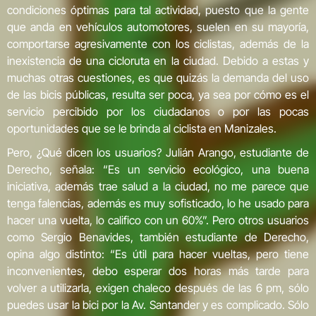
condiciones óptimas para tal actividad, puesto que la gente
que anda en vehículos automotores, suelen en su mayoría,
comportarse agresivamente con los ciclistas, además de la
inexistencia de una cicloruta en la ciudad. Debido a estas y
muchas otras cuestiones, es que quizás la demanda del uso
de las bicis públicas, resulta ser poca, ya sea por cómo es el
servicio percibido por los ciudadanos o por las pocas
oportunidades que se le brinda al ciclista en Manizales.
Pero, ¿Qué dicen los usuarios? Julián Arango, estudiante de
Derecho, señala: “Es un servicio ecológico, una buena
iniciativa, además trae salud a la ciudad, no me parece que
tenga falencias, además es muy sofisticado, lo he usado para
hacer una vuelta, lo califico con un 60%”. Pero otros usuarios
como Sergio Benavides, también estudiante de Derecho,
opina algo distinto: “Es útil para hacer vueltas, pero tiene
inconvenientes, debo esperar dos horas más tarde para
volver a utilizarla, exigen chaleco después de las 6 pm, sólo
puedes usar la bici por la Av. Santander y es complicado. Sólo