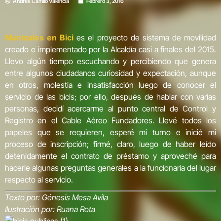
Andrés Camilo Valencia
Febrero 3, 2016
Manizales en Bici
es el proyecto de sistema de movilidad
creado e implementado por la Alcaldía casi a finales del 2015.
Llevo algún tiempo escuchando y percibiendo que genera
entre algunos ciudadanos curiosidad y expectación, aunque
en otros, molestia e insatisfacción luego de conocer el
servicio de las bicis; por ello, después de hablar con varias
personas, decidí acercarme al punto central de Control y
Registro en el Cable Aéreo Fundadores. Llevé todos los
papeles que se requieren, esperé mi turno e inicié mi
proceso de inscripción; firmé, claro, luego de haber leído
detenidamente el contrato de préstamo y aproveché para
hacerle algunas preguntas generales a la funcionaria del lugar
respecto al servicio.
Texto por: Génesis Mesa Avila
Ilustración por: Ruana Rota