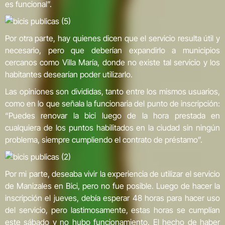
es funcional”.
Por otra parte, hay quienes dicen que el servicio resulta útil y
necesario, pero que deberían expandirlo a municipios
cercanos como Villa María, donde no existe tal servicio y los
habitantes desearían poder utilizarlo.
Las opiniones son divididas, tanto entre los mismos usuarios,
como en lo que señala la funcionaria del punto de inscripción:
“Puedes renovar la bici luego de la hora prestada en
cualquiera de los puntos habilitados en la ciudad sin ningún
problema, siempre cumpliendo el contrato de préstamo”.
Por mi parte, deseaba vivir la experiencia de utilizar el servicio
de Manizales en Bici, pero no fue posible. Luego de hacer la
inscripción el jueves, debía esperar 48 horas para hacer uso
del servicio, pero lastimosamente, estas horas se cumplían
este sábado y no hubo funcionamiento. El hecho de haber