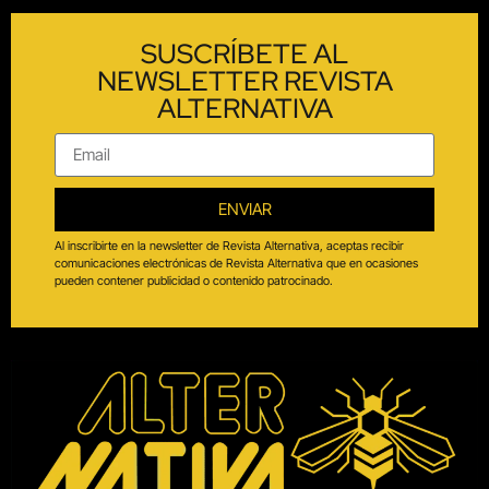
SUSCRÍBETE AL
NEWSLETTER REVISTA
ALTERNATIVA
ENVIAR
Al inscribirte en la newsletter de Revista Alternativa, aceptas recibir
comunicaciones electrónicas de Revista Alternativa que en ocasiones
pueden contener publicidad o contenido patrocinado.