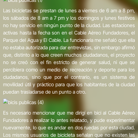
Las bicicletas se prestan de lunes a viernes de 6 am a 8 pm,
los sábados de 8 am a 7 pm y los domingos y lunes festivos
no hay servicio en ningún punto de la ciudad. Las estaciones
activas hasta la fecha son en el Cable Aéreo Fundadores, el
Parque del Agua y El Cable. La funcionaria me señaló que ella
no estaba autorizada para dar entrevistas, sin embargo afirmó
que, distinto a lo que creen muchos ciudadanos, el proyecto
no se creó con el fin estricto de generar salud, ni que se
percibiera como un medio de recreación y deporte para los
ciudadanos, sino que por el contrario, es un sistema de
movilidad útil y práctico para que los habitantes de la ciudad
puedan trasladarse de un punto a otro.
Es necesario mencionar que me dirigí en bici al Cable Aéreo
Fundadores a realizar lo antes relatado, y pude experimentar
nuevamente, lo que es andar en dos ruedas por esta ciudad.
Los mismos usuarios de bicicleta señalan que no existen las