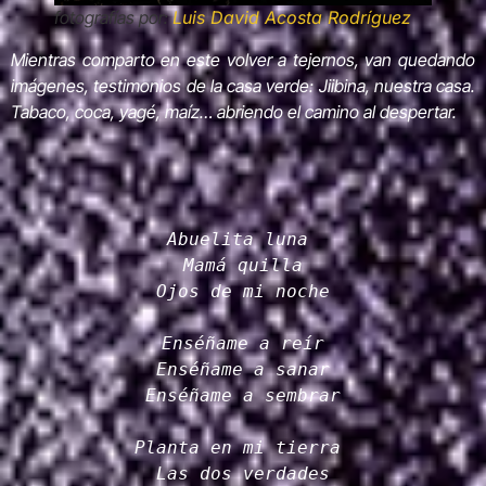
fotografías por:
Luis David Acosta Rodríguez
Mientras comparto en este volver a tejernos, van quedando
imágenes, testimonios de la casa verde: Jiibina, nuestra casa.
Tabaco, coca, yagé, maíz… abriendo el camino al despertar.
Abuelita luna
Mamá quilla
Ojos de mi noche
Enséñame a reír
Enséñame a sanar
Enséñame a sembrar
Planta en mi tierra
Las dos verdades