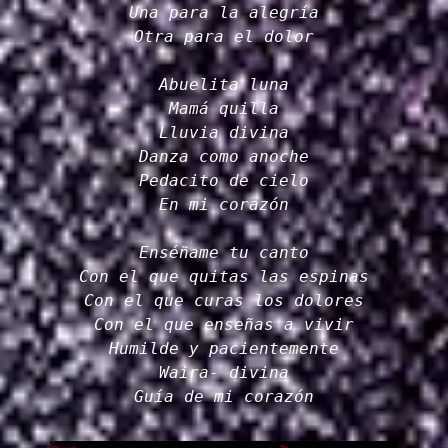
Una para la alegría
Otra para el dolor
Abuelita luna
Mamá quilla
Lluvia divina
Danza como anoche
Pedacito de cielo
En mi corazón
Enséñame tu canto
Con el que quitas las espinas
Con el que curas los dolores
Con el que enseñas a vivir
Humilde y pacientemente
Waira- divina
Guía de mi corazón