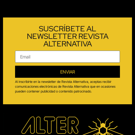
SUSCRÍBETE AL
NEWSLETTER REVISTA
ALTERNATIVA
ENVIAR
Al inscribirte en la newsletter de Revista Alternativa, aceptas recibir
comunicaciones electrónicas de Revista Alternativa que en ocasiones
pueden contener publicidad o contenido patrocinado.