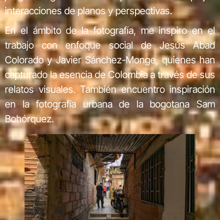
interacciones de planos y perspectivas.
En el ámbito de la fotografía, me inspiro en el
trabajo con enfoque social de Jesús Abad
Colorado y Javier Sánchez-Monge, quienes han
capturado la esencia de Colombia a través de sus
relatos visuales. También encuentro inspiración
en la fotografía urbana de la bogotana Sam
Bohórquez.