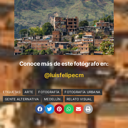
Conoce más de este fotógrafo en:
@luisfelipecm
ETIQUETAS:
ARTE
FOTOGRAFÍA
FOTOGRAFÍA URBANA
GENTE ALTERNATIVA
MEDELLÍN.
RELATO VISUAL