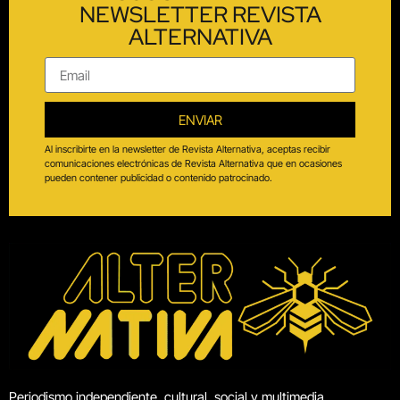
NEWSLETTER REVISTA
ALTERNATIVA
ENVIAR
Al inscribirte en la newsletter de Revista Alternativa, aceptas recibir
comunicaciones electrónicas de Revista Alternativa que en ocasiones
pueden contener publicidad o contenido patrocinado.
Periodismo independiente, cultural, social y multimedia