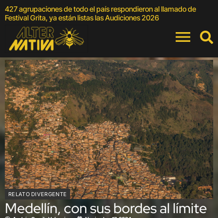
427 agrupaciones de todo el país respondieron al llamado de
E
Festival Grita, ya están listas las Audiciones 2026
RELATO DIVERGENTE
Medellín, con sus bordes al límite