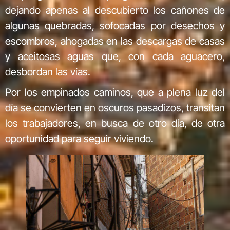
dejando apenas al descubierto los cañones de
algunas quebradas, sofocadas por desechos y
escombros, ahogadas en las descargas de casas
y aceitosas aguas que, con cada aguacero,
desbordan las vías.
Por los empinados caminos, que a plena luz del
día se convierten en oscuros pasadizos, transitan
los trabajadores, en busca de otro día, de otra
oportunidad para seguir viviendo.