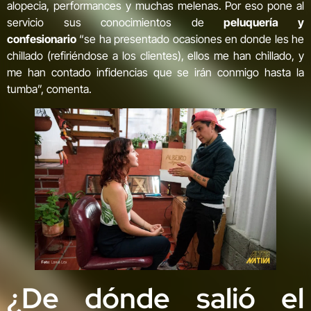
alopecia, performances y muchas melenas. Por eso pone al
servicio sus conocimientos de
peluquería y
confesionario
“se ha presentado ocasiones en donde les he
chillado (refiriéndose a los clientes), ellos me han chillado, y
me han contado infidencias que se irán conmigo hasta la
tumba”, comenta.
¿De dónde salió el