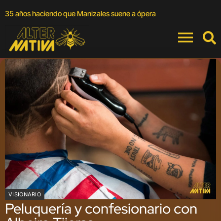
A
35 años haciendo que Manizales suene a ópera
a
VISIONARIO
Peluquería y confesionario con