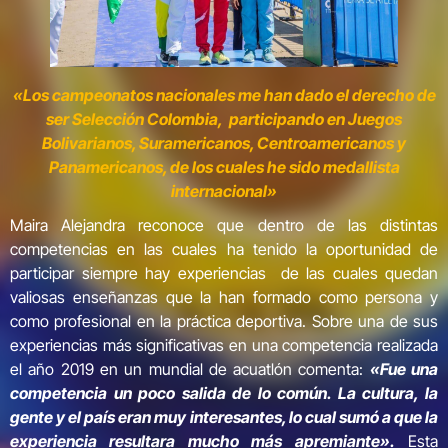
«Los campeonatos nacionales me han dado el derecho de
ser Selección Colombia, participando en Juegos
Bolivarianos, Suramericanos, Centroamericanos y
Panamericanos, de los cuales he sido medallista
internacional»
Maira Alejandra reconoce que dentro de las distintas
competencias en las cuales ha tenido la oportunidad de
participar siempre hay experiencias de las cuales quedan
valiosas enseñanzas que la han formado como persona y
como profesional en la práctica deportiva. Sobre una de sus
experiencias más significativas en una competencia realizada
el año 2019 en un mundial de acuatlón comenta:
«Fue una
competencia un poco salida de lo común. La cultura, la
gente y el país eran muy interesantes, lo cual sumó a que la
experiencia resultara mucho más apremiante».
Esta