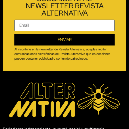
NEWSLETTER REVISTA
ALTERNATIVA
ENVIAR
Al inscribirte en la newsletter de Revista Alternativa, aceptas recibir
comunicaciones electrónicas de Revista Alternativa que en ocasiones
pueden contener publicidad o contenido patrocinado.