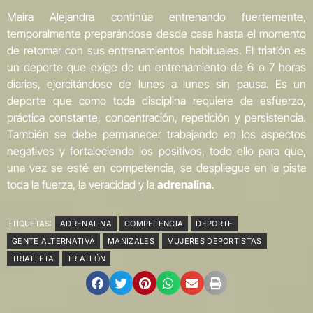
Maira Alejandra continúa entrenando fuertemente,
temporalmente preparándose desde casa hasta el momento
de retomar con sus entrenamientos habituales. El triatlón es
un deporte que exige de un entrenamiento de 6 o 7 horas
diarias, ejercitándose de lunes a lunes sin pausa. Es un
deporte que como toda disciplina requiere de esfuerzo,
práctica constante, concentración, repetición y persistencia.
También se debe permanecer trabajando en los aspectos
negativos y fortaleciendo los positivos, todo ello para que,
una vez se esté en competencia, se despliegue en la pista
toda la fuerza, la veracidad y la
adrenalina
.
ETIQUETAS:
ADRENALINA
COMPETENCIA
DEPORTE
GENTE ALTERNATIVA
MANIZALES
MUJERES DEPORTISTAS
TRIATLETA
TRIATLÓN