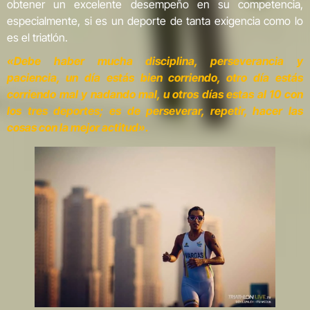
obtener un excelente desempeño en su competencia,
especialmente, si es un deporte de tanta exigencia como lo
es el triatlón.
«Debe haber mucha disciplina, perseverancia y
paciencia, un día estás bien corriendo, otro día estás
corriendo mal y nadando mal, u otros días estas al 10 con
los tres deportes; es de perseverar, repetir, hacer las
cosas con la mejor actitud».