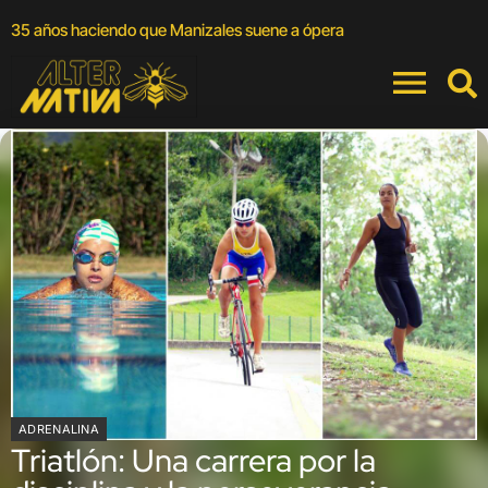
A
35 años haciendo que Manizales suene a ópera
a
ADRENALINA
Triatlón: Una carrera por la