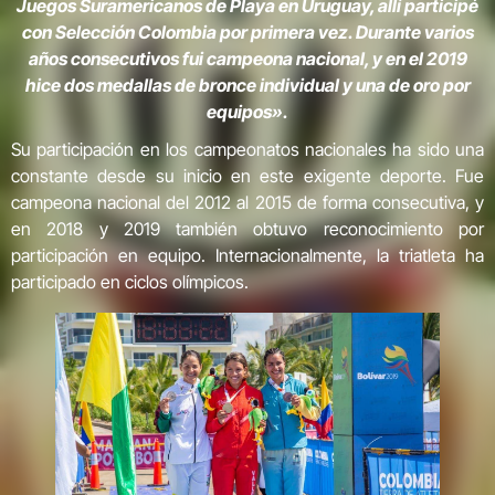
Juegos Suramericanos de Playa en Uruguay, allí participé
con Selección Colombia por primera vez. Durante varios
años consecutivos fui campeona nacional, y en el 2019
hice dos medallas de bronce individual y una de oro por
equipos».
Su participación en los campeonatos nacionales ha sido una
constante desde su inicio en este exigente deporte. Fue
campeona nacional del 2012 al 2015 de forma consecutiva, y
en 2018 y 2019 también obtuvo reconocimiento por
participación en equipo. Internacionalmente, la triatleta ha
participado en ciclos olímpicos.