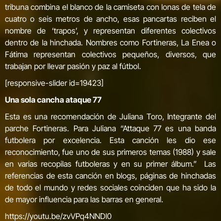
tribuna combina el blanco de la camiseta con lonas de tela de
cuatro o seis metros de ancho, esas pancartas reciben el
nombre de ‘trapos’, y representan diferentes colectivos
dentro de la hinchada. Nombres como Fortineras, La Enea o
Fátima representan colectivos pequeños, diversos, que
trabajan por llevar pasión y paz al fútbol.
[responsive-slider id=19423]
Una sola cancha ataque 77
Esta es una recomendación de Juliana Toro, Integrante del
parche Fortineras. Para Juliana “Attaque 77 es una banda
futbolera por excelencia. Esta canción les dio ese
reconocimiento, fue uno de sus primeros temas (1988) y sale
en varias recopilas futboleras y en su primer álbum.” Las
referencias de esta canción en blogs, páginas de hinchadas
de todo el mundo y redes sociales coinciden que ha sido la
de mayor influencia para las barras en general.
https://youtu.be/zvVPq4NNDl0