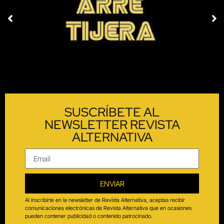
SUSCRÍBETE AL
NEWSLETTER REVISTA
ALTERNATIVA
ENVIAR
Al inscribirte en la newsletter de Revista Alternativa, aceptas recibir
comunicaciones electrónicas de Revista Alternativa que en ocasiones
pueden contener publicidad o contenido patrocinado.