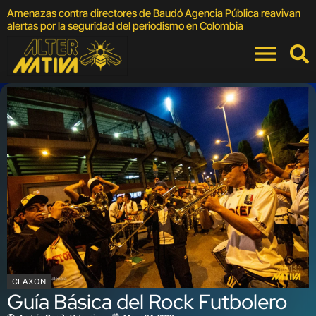
Amenazas contra directores de Baudó Agencia Pública reavivan
A
alertas por la seguridad del periodismo en Colombia
M
CLAXON
Guía Básica del Rock Futbolero