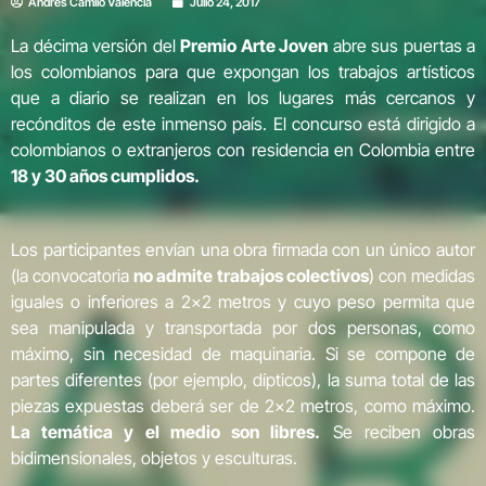
Andrés Camilo Valencia
Julio 24, 2017
La décima versión del
Premio Arte Joven
abre sus puertas a
los colombianos para que expongan los trabajos artísticos
que a diario se realizan en los lugares más cercanos y
recónditos de este inmenso país. El concurso está dirigido a
colombianos o extranjeros con residencia en Colombia entre
18 y 30 años cumplidos.
Los participantes envían una obra firmada con un único autor
(la convocatoria
no admite trabajos colectivos
) con medidas
iguales o inferiores a 2×2 metros y cuyo peso permita que
sea manipulada y transportada por dos personas, como
máximo, sin necesidad de maquinaria. Si se compone de
partes diferentes (por ejemplo, dípticos), la suma total de las
piezas expuestas deberá ser de 2×2 metros, como máximo.
La temática y el medio son libres.
Se reciben obras
bidimensionales, objetos y esculturas.