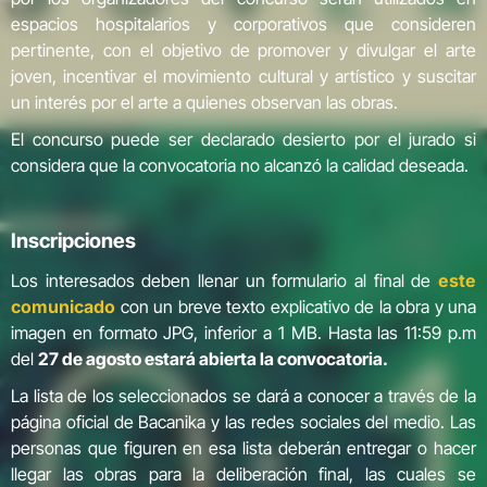
espacios hospitalarios y corporativos que consideren
pertinente, con el objetivo de promover y divulgar el arte
joven, incentivar el movimiento cultural y artístico y suscitar
un interés por el arte a quienes observan las obras.
El concurso puede ser declarado desierto por el jurado si
considera que la convocatoria no alcanzó la calidad deseada.
Inscripciones
Los interesados deben llenar un formulario al final de
este
comunicado
con un breve texto explicativo de la obra y una
imagen en formato JPG, inferior a 1 MB. Hasta las 11:59 p.m
del
27 de agosto estará abierta la convocatoria.
La lista de los seleccionados se dará a conocer a través de la
página oficial de Bacanika y las redes sociales del medio. Las
personas que figuren en esa lista deberán entregar o hacer
llegar las obras para la deliberación final, las cuales se