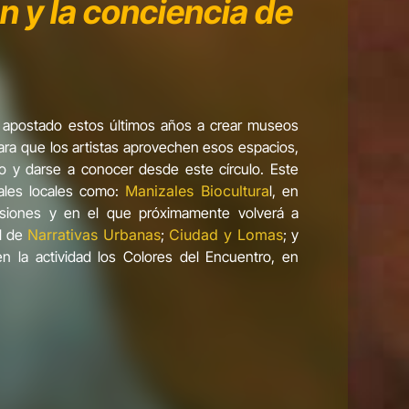
n y la conciencia de
 apostado estos últimos años a crear museos
ra que los artistas aprovechen esos espacios,
io y darse a conocer desde este círculo. Este
vales locales como:
Manizales Biocultura
l, en
siones y en el que próximamente volverá a
al de
Narrativas Urbanas
;
Ciudad y Lomas
; y
n la actividad los Colores del Encuentro, en