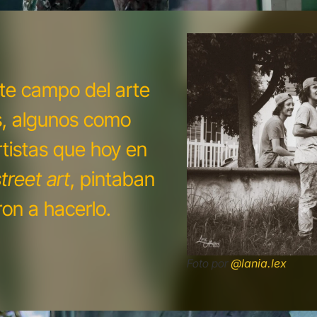
te campo del arte
s, algunos como
rtistas que hoy en
treet art
, pintaban
ron a hacerlo.
Foto por
@lania.lex