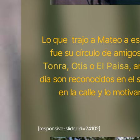
Lo que trajo a Mateo a es
fue su círculo de amigo
Tonra
,
Otis
o
El Paisa
, a
día son reconocidos en el
s
en la calle y lo motiva
[responsive-slider id=24102]