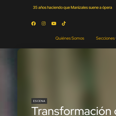
35 años haciendo que Manizales suene a ópera
Quiénes Somos
Secciones
ESCENA
Transformación d