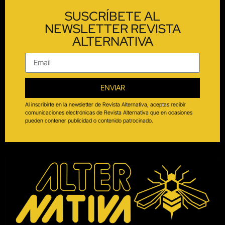
SUSCRÍBETE AL
NEWSLETTER REVISTA
ALTERNATIVA
ENVIAR
Al inscribirte en la newsletter de Revista Alternativa, aceptas recibir
comunicaciones electrónicas de Revista Alternativa que en ocasiones
pueden contener publicidad o contenido patrocinado.