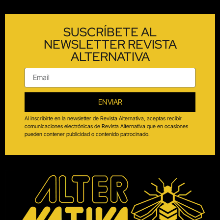
SUSCRÍBETE AL
NEWSLETTER REVISTA
ALTERNATIVA
ENVIAR
Al inscribirte en la newsletter de Revista Alternativa, aceptas recibir
comunicaciones electrónicas de Revista Alternativa que en ocasiones
pueden contener publicidad o contenido patrocinado.