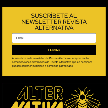
SUSCRÍBETE AL
NEWSLETTER REVISTA
ALTERNATIVA
ENVIAR
Al inscribirte en la newsletter de Revista Alternativa, aceptas recibir
comunicaciones electrónicas de Revista Alternativa que en ocasiones
pueden contener publicidad o contenido patrocinado.