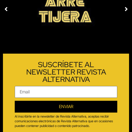
SUSCRÍBETE AL
NEWSLETTER REVISTA
ALTERNATIVA
ENVIAR
Al inscribirte en la newsletter de Revista Alternativa, aceptas recibir
comunicaciones electrónicas de Revista Alternativa que en ocasiones
pueden contener publicidad o contenido patrocinado.