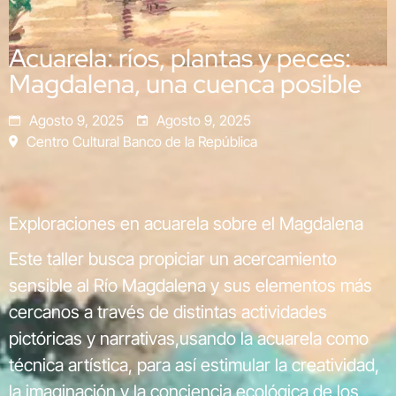
Acuarela: ríos, plantas y peces:
Magdalena, una cuenca posible
Agosto 9, 2025
Agosto 9, 2025
Centro Cultural Banco de la República
Exploraciones en acuarela sobre el Magdalena
Este taller busca propiciar un acercamiento
sensible al Río Magdalena y sus elementos más
cercanos a través de distintas actividades
pictóricas y narrativas,usando la acuarela como
técnica artística, para así estimular la creatividad,
la imaginación y la conciencia ecológica de los