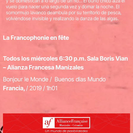
y se domestican a lo largo de un río… El búho chico alza el
vuelo para nacer una segunda vez y domar la noche. El
somormujo lavanco deambula por su territorio de pesca,
volviéndose invisible y realizando la danza de las algas.
La Francophonie en fête
Todos los miércoles 6:30 p.m. Sala Boris Vian
– Alianza Francesa Manizales
Bonjour le Monde / Buenos días Mundo
Francia,
/ 2019 / 1h01