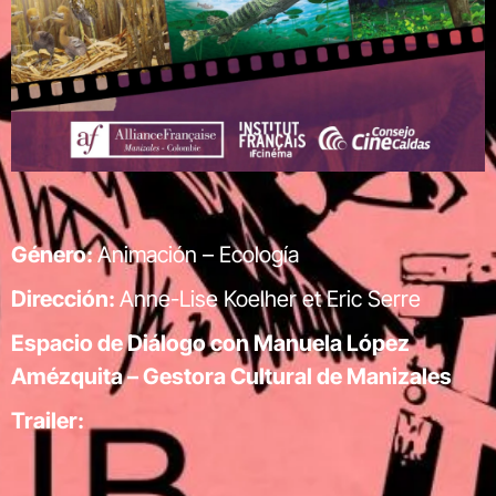
Género:
Animación – Ecología
Dirección:
Anne-Lise Koelher et Eric Serre
Espacio de Diálogo con Manuela López
Amézquita – Gestora Cultural de Manizales
Trailer: