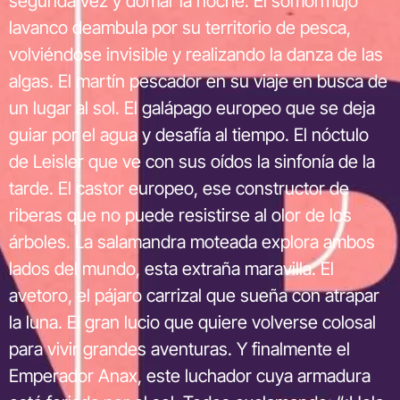
segunda vez y domar la noche. El somormujo
lavanco deambula por su territorio de pesca,
volviéndose invisible y realizando la danza de las
algas. El martín pescador en su viaje en busca de
un lugar al sol. El galápago europeo que se deja
guiar por el agua y desafía al tiempo. El nóctulo
de Leisler que ve con sus oídos la sinfonía de la
tarde. El castor europeo, ese constructor de
riberas que no puede resistirse al olor de los
árboles. La salamandra moteada explora ambos
lados del mundo, esta extraña maravilla. El
avetoro, el pájaro carrizal que sueña con atrapar
la luna. El gran lucio que quiere volverse colosal
para vivir grandes aventuras. Y finalmente el
Emperador Anax, este luchador cuya armadura