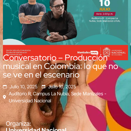
Conversatorio – Producción
musical en Colombia: lo que no
se ve en el escenario
Julio 10, 2025
Julio 10, 2025
Auditorio R, Campus La Nubia, Sede Manizales -
Universidad Nacional
Organiza:
Universidad Nacional