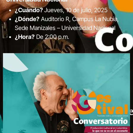
¿Cuándo?
Jueves, 10 de julio, 2025
¿Dónde?
Auditorio R, Campus La Nubia,
Sede Manizales – Universidad Nacional
¿Hora?
De 2:00 p.m.