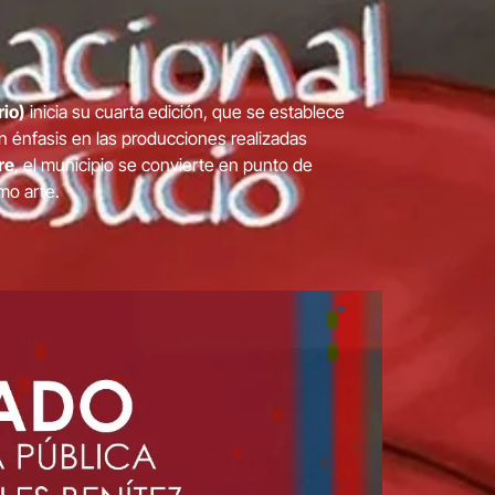
rio)
inicia su cuarta edición, que se establece
un énfasis en las producciones realizadas
re
, el municipio se convierte en punto de
mo arte.