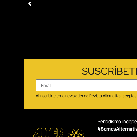
SUSCRÍBET
Al inscribirte en la newsletter de Revista Alternativa, acep
Periodismo indepen
#SomosAlternati