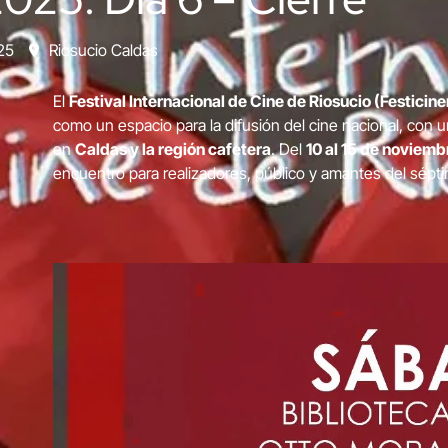
25
Riosucio Caldas
El
Festival Internacional de Cine de Riosucio (Festicine
como un espacio para la difusión del cine nacional, con 
en
Caldas y la región cafetera
. Del
10 al 15 de noviemb
encuentro para realizadores, público y amantes del sépti