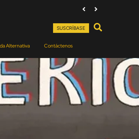
Amenazas contra directores de Ba
SUSCRÍBASE
da Alternativa
Contáctenos