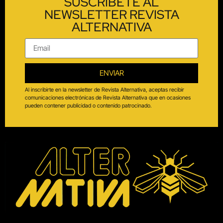
SUSCRÍBETE AL
NEWSLETTER REVISTA
ALTERNATIVA
ENVIAR
Al inscribirte en la newsletter de Revista Alternativa, aceptas recibir
comunicaciones electrónicas de Revista Alternativa que en ocasiones
pueden contener publicidad o contenido patrocinado.