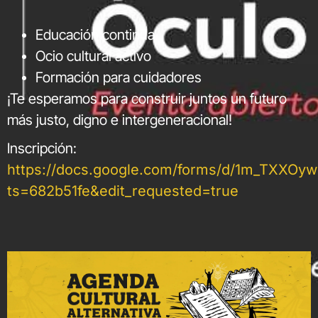
Educación continua
Ocio cultural activo
Formación para cuidadores
¡Te esperamos para construir juntos un futuro
más justo, digno e intergeneracional!
Inscripción:
https://docs.google.com/forms/d/1m_TXXO
ts=682b51fe&edit_requested=true