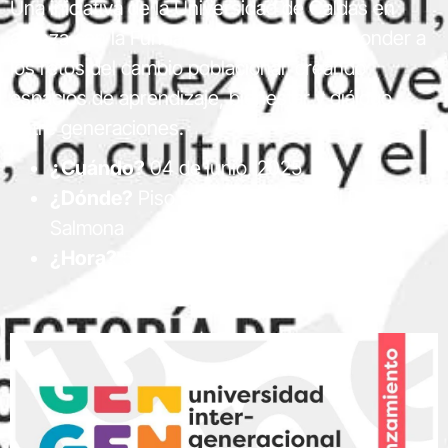
Una iniciativa de la Universidad de Caldas en
alianza con la Fundación Luker para responder a
los retos del cambio poblacional, creando
espacios de aprendizaje, bienestar y diálogo
entre generaciones.
¿Cuándo?
04 de junio, 2025
¿Dónde?
Piso 2 – Centro Cultural Rogelio
Salmona
¿Hora?
5:30 p.m.