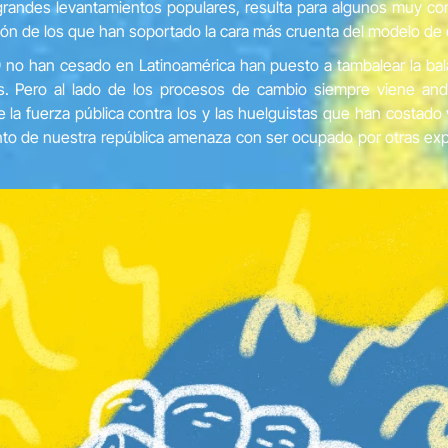
grandes levantamientos populares, resulta para algunos muy con
azón de los que han soportado la cara más cruenta del modelo de
 no han cesado en Latinoamérica han puesto a tambalear la bala
. Pero al lado de los procesos de cambio siempre viene an
a fuerza pública contra los y las huelguistas que han costado 
o de nuestra república amenaza con ser ocupado por otras expr