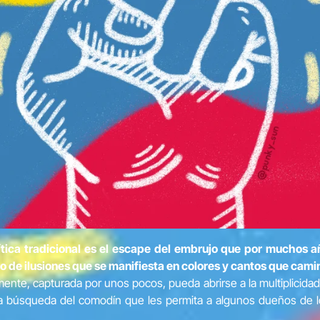
ítica tradicional es el escape del embrujo que por muchos 
de ilusiones que se manifiesta en colores y cantos que camin
ente, capturada por unos pocos, pueda abrirse a la multiplicidad
la búsqueda del comodín que les permita a algunos dueños de lo