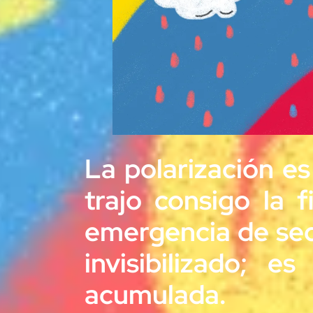
La polarización es
trajo consigo la 
emergencia de sec
invisibilizado; 
acumulada.