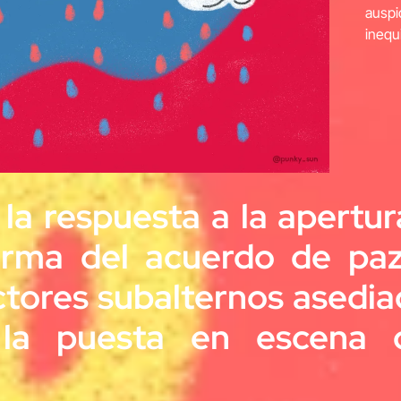
auspi
inequ
 la respuesta a la apert
firma del acuerdo de paz,
tores subalternos asediad
es la puesta en escena 