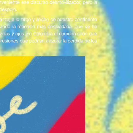
veniente ese discurso desmovilizador, pero la
 despojo.
nza, a lo largo y ancho de nuestro continente
dando la reacción más despiadada, que se ha
vidas y ojos. En Colombia el cómodo sillón que
esiones que podrían avizorar la perdida de los