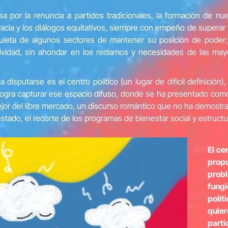
 por la renuncia a partidos tradicionales, la formación de nu
ia y los diálogos equitativos, siempre con empeño de superar vie
ieta de algunos sectores de mantener su posición de poder; 
ividad, sin ahondar en los reclamos y necesidades de las may
isputarse es el centro político (un lugar de difícil definición)
logra capturar ese espacio difuso, donde se ha presentado como e
ejor del libre mercado, un discurso romántico que no ha demostrad
stado, el recorte de los programas de bienestar social y estructur
El ce
prop
prob
fung
polí
quier
part