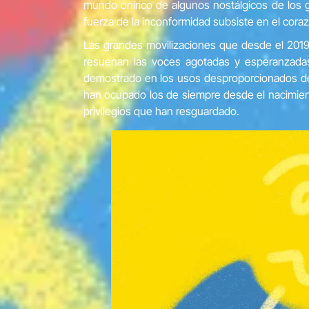
mundo onírico de algunos nostálgicos de los 
fuerza de la inconformidad subsiste en el cor
Las grandes movilizaciones que desde el 2019
resuenan las voces agotadas y esperanzadas
demostrado en los usos desproporcionados de l
han ocupado los de siempre desde el nacimient
privilegios que han resguardado.