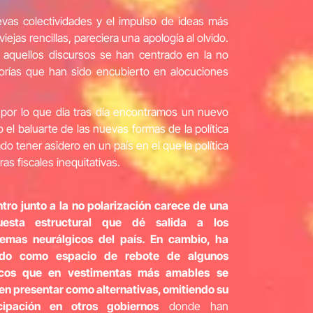
evas colectividades y el impulso de ideas más
jas rencillas, pareciera una apología al olvido.
aquellos discursos se han centrado en la no
orías que han sido encubierto en alocuciones
, por lo que día tras día encontramos un nuevo
l baluarte de las nuevas formas de la política
o tener asidero en un país en el que la política
as fiscales inequitativas.
ntro junto a la no polarización carece de una
uesta estructural que dé salida a los
lemas neurálgicos del país. En cambio, ha
ido como espacio de rebote de algunos
ticos que en vestimentas más amables se
en presentar como alternativas, omitiendo su
icipación en otros gobiernos
donde han