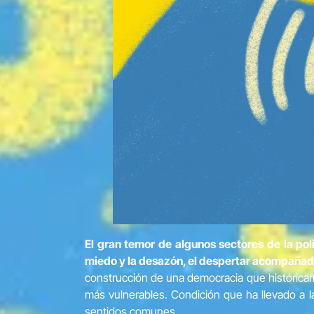
El gran temor de algunos sectores de la pol
miedo y la desazón, el despertar acompañado 
construcción de una democracia que históricam
más vulnerables. Condición que ha llevado a 
sentidos comunes.