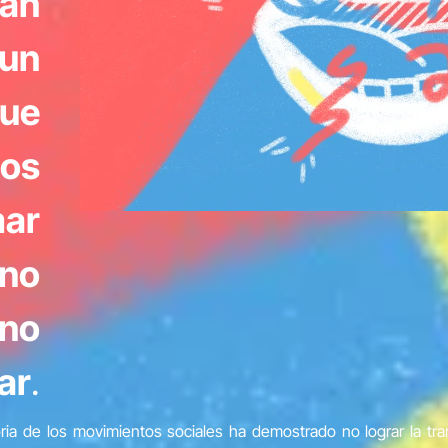
han
 un
que
ios
mar
 no
 no
ar
.
oria de los movimientos sociales ha demostrado no lograr la t