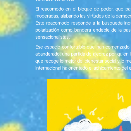
El reacomodo en el bloque de poder, que pasa
moderadas, alabando las virtudes de la democrac
Este reacomodo responde a la búsqueda inqu
polarización como bandera endeble de la pas
sensacionalistas.
Ese espacio confortable que han comenzado a d
abanderado, una partida de ajedrez por quien 
que recoge lo mejor del bienestar social y lo m
internacional ha orientado el achicamiento del e