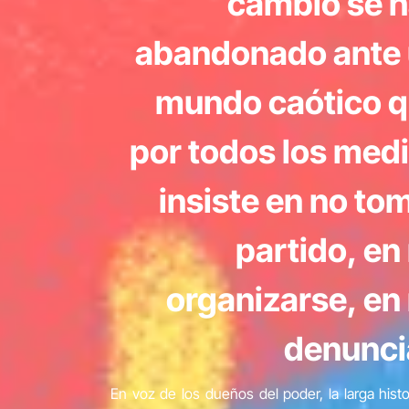
cambio se 
abandonado ante
mundo caótico 
por todos los med
insiste en no to
partido, en
organizarse, en
denunci
En voz de los dueños del poder, la larga hist