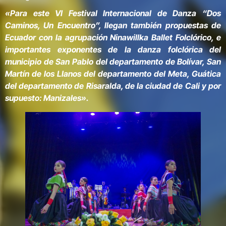
«Para este VI Festival Internacional de Danza “Dos
Caminos, Un Encuentro”, llegan también propuestas de
Ecuador con la agrupación Ninawillka Ballet Folclórico, e
importantes exponentes de la danza folclórica del
municipio de San Pablo del departamento de Bolívar, San
Martín de los Llanos del departamento del Meta, Guática
del departamento de Risaralda, de la ciudad de Cali y por
supuesto: Manizales
».