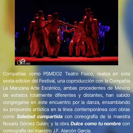
Compañías como PSMDO2 Teatro Físico, realiza en esta
sexta edición del Festival, una coproducción con la Compañía
La Manzana Arte Escénico, ambas procedentes de México
de estados totalmente diferentes y distantes, han sabido
congregarse en este encuentro por la danza, ensamblando
su propuesta artística en la línea contemporánea con obras
como
Soledad compartida
con coreografía de la maestra
Rosario Gómez Galán; y la obra
Dulce como tu nombre
con
coreografía del maestro J.F. Alarcón García.