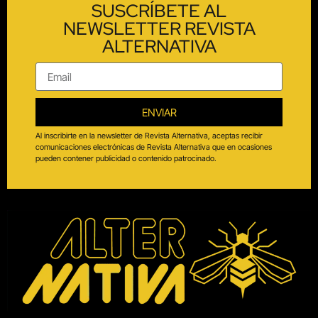
SUSCRÍBETE AL
NEWSLETTER REVISTA
ALTERNATIVA
ENVIAR
Al inscribirte en la newsletter de Revista Alternativa, aceptas recibir
comunicaciones electrónicas de Revista Alternativa que en ocasiones
pueden contener publicidad o contenido patrocinado.