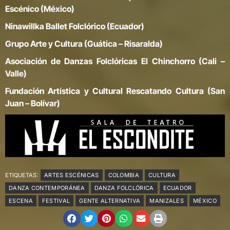
Escénico (México)
Ninawillka Ballet Folclórico (Ecuador)
Grupo Arte y Cultura (Guática – Risaralda)
Asociación de Danzas Folclóricas El Chinchorro (Cali –
Valle)
Fundación Artística y Cultural Rescatando Cultura (San
Juan – Bolívar)
ETIQUETAS:
ARTES ESCÉNICAS
COLOMBIA
CULTURA
DANZA CONTEMPORÁNEA
DANZA FOLCLÓRICA
ECUADOR
ESCENA
FESTIVAL
GENTE ALTERNATIVA
MANIZALES
MÉXICO