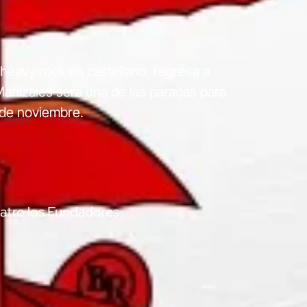
 heavy rock en castellano, regresa a
Manizales será una de las paradas para
 de noviembre.
atro los Fundadores