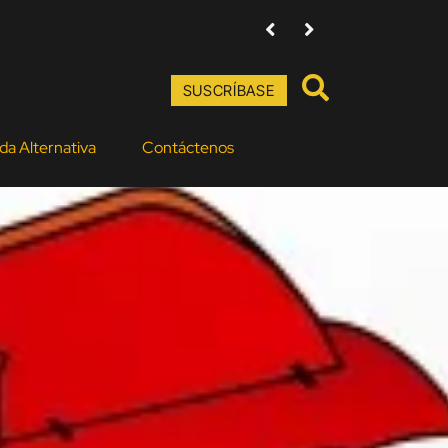
Alfredo de la Fé, el rey del violín
SUSCRÍBASE
da Alternativa
Contáctenos