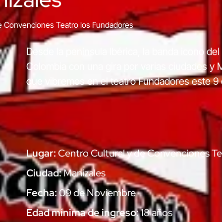
de Convenciones Teatro los Fundadores
Desde la península Ibérica, la banda icono del
Colombia con una gira por varias ciudades y 
que vibremos en el teatro Fundadores este 9
Lugar:
Centro Cultural y de Convenciones Te
Ciudad:
Manizales
Fecha:
09 de Noviembre
Edad mínima de ingreso:
18 años