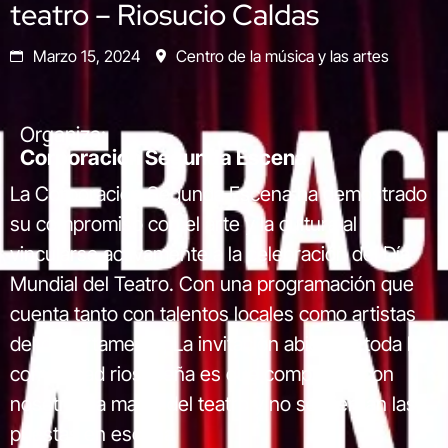
teatro – Riosucio Caldas
Marzo 15, 2024
Centro de la música y las artes
Organiza:
Corporación Segunda Escena
La Corporación Segunda Escena ha demostrado
su compromiso con el arte y la cultura al
vincularse activamente a la celebración del Día
Mundial del Teatro. Con una programación que
cuenta tanto con talentos locales como artistas
del departamento, La invitación abierta a toda la
comunidad riosuceña es que compartan con
nosotros la magia del teatro y no se pierdan las
puestas en escena