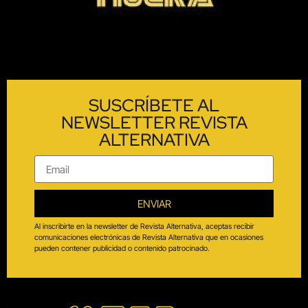
SUSCRÍBETE AL
NEWSLETTER REVISTA
ALTERNATIVA
ENVIAR
Al inscribirte en la newsletter de Revista Alternativa, aceptas recibir
comunicaciones electrónicas de Revista Alternativa que en ocasiones
pueden contener publicidad o contenido patrocinado.