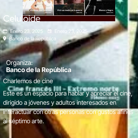
Celuloide
Enero 23, 2025
Enero 23, 2025
Banco de la República
Organiza:
Banco de la República
Charlemos de cine
Este es un espacio para hablar y apreciar el cine,
dirigido a jóvenes y adultos interesados en
interactuar con otras personas con gustos afines
al séptimo arte.