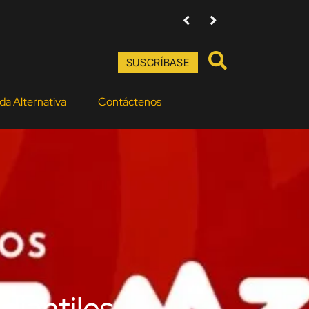
Entre la fiesta, el duelo y la resis
SUSCRÍBASE
da Alternativa
Contáctenos
diantiles