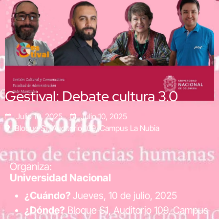
Gestival: Debate cultura 3.0
Julio 10, 2025
Julio 10, 2025
Bloque S1, Auditorio 109, Campus La Nubia
Organiza:
Universidad Nacional
¿Cuándo?
Jueves, 10 de julio, 2025
¿Dónde?
Bloque S1, Auditorio 109, Campus