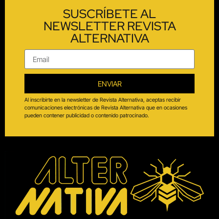
SUSCRÍBETE AL
NEWSLETTER REVISTA
ALTERNATIVA
ENVIAR
Al inscribirte en la newsletter de Revista Alternativa, aceptas recibir
comunicaciones electrónicas de Revista Alternativa que en ocasiones
pueden contener publicidad o contenido patrocinado.