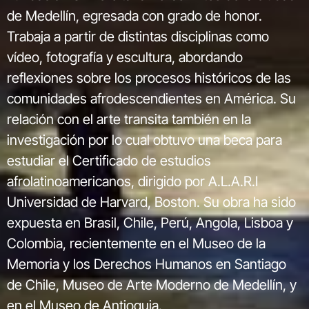
de Medellín, egresada con grado de honor.
Trabaja a partir de distintas disciplinas como
vídeo, fotografía y escultura, abordando
reflexiones sobre los procesos históricos de las
comunidades afrodescendientes en América. Su
relación con el arte transita también en la
investigación por lo cual obtuvo una beca para
estudiar el Certificado de estudios
afrolatinoamericanos, dirigido por A.L.A.R.I
Universidad de Harvard, Boston. Su obra ha sido
expuesta en Brasil, Chile, Perú, Angola, Lisboa y
Colombia, recientemente en el Museo de la
Memoria y los Derechos Humanos en Santiago
de Chile, Museo de Arte Moderno de Medellín, y
en el Museo de Antioquia.