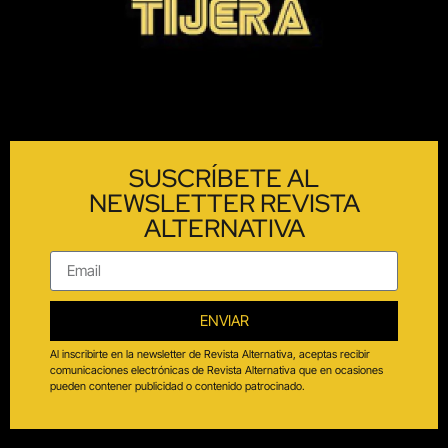
SUSCRÍBETE AL
NEWSLETTER REVISTA
ALTERNATIVA
ENVIAR
Al inscribirte en la newsletter de Revista Alternativa, aceptas recibir
comunicaciones electrónicas de Revista Alternativa que en ocasiones
pueden contener publicidad o contenido patrocinado.