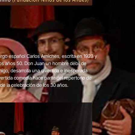
rgo español Carlos Arniches, escrita en 1923 y
los años 50. Don Juan un hombre débil de
go, desarrolla una divertida e inesperada
vertida comedia hace parte del repertorio de
e la celebración de los 30 años.