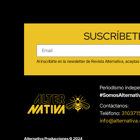
SUSCRÍBET
Al inscribirte en la newsletter de Revista Alternativa, acep
Periodismo indepen
#SomosAlternati
Contáctanos:
Teléfono:
310371
info@alternativa
Alternativa Producciones © 2024