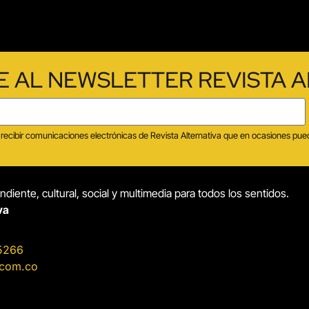
E AL NEWSLETTER REVISTA A
tas recibir comunicaciones electrónicas de Revista Alternativa que en ocasiones p
diente, cultural, social y multimedia para todos los sentidos.
va
5266
.com.co