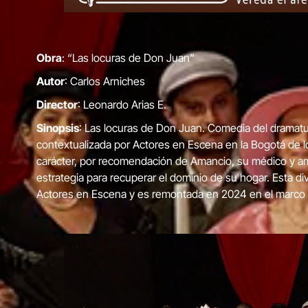
Obra
: “Las locuras de Don Juan”
Autor
: Carlos Arniches
Director
: Leonardo Arias E.
Sinopsis
: Las locuras de Don Juan. Comedia del dramatu
contextualizada por Actores en Escena en la Bogotá de 
carácter, por recomendación de Amancio, su médico y ami
estrategia para recuperar el dominio de su hogar. Esta di
Actores en Escena y es remontada en 2024 en el marco d