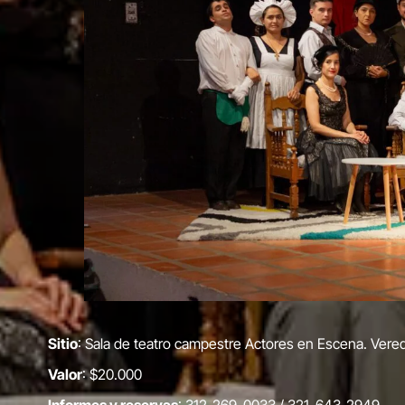
Sitio
: Sala de teatro campestre Actores en Escena. Vered
Valor
: $20.000
Informes y reservas
: 312-269-0033 / 321-643-2949