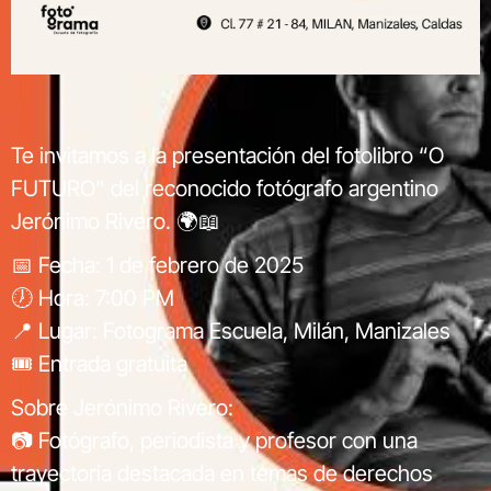
Te invitamos a la presentación del fotolibro “O
FUTURO” del reconocido fotógrafo argentino
Jerónimo Rivero. 🌍📖
📅 Fecha: 1 de febrero de 2025
🕖 Hora: 7:00 PM
📍 Lugar: Fotograma Escuela, Milán, Manizales
🎟️ Entrada gratuita
Sobre Jerónimo Rivero:
📷 Fotógrafo, periodista y profesor con una
trayectoria destacada en temas de derechos