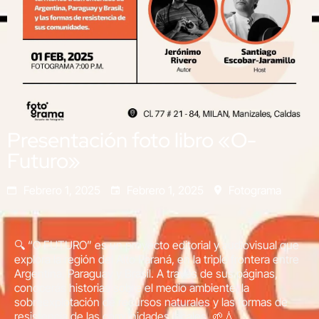
Presentación foto libro «O-
Futuro»
Febrero 1, 2025
Febrero 1, 2025
Fotograma
🔍 “O FUTURO” es un proyecto editorial y audiovisual que
explora la región del Alto Paraná, en la triple frontera entre
Argentina, Paraguay y Brasil. A través de sus páginas,
conocerás historias sobre el medio ambiente, la
sobreexplotación de recursos naturales y las formas de
resistencia de las comunidades locales. 🌱💧