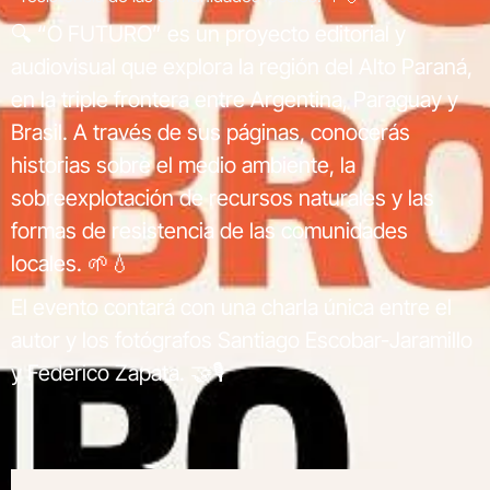
🔍 “O FUTURO” es un proyecto editorial y
audiovisual que explora la región del Alto Paraná,
en la triple frontera entre Argentina, Paraguay y
Brasil. A través de sus páginas, conocerás
historias sobre el medio ambiente, la
sobreexplotación de recursos naturales y las
formas de resistencia de las comunidades
locales. 🌱💧
El evento contará con una charla única entre el
autor y los fotógrafos Santiago Escobar-Jaramillo
y Federico Zapata. 🤝🎙️