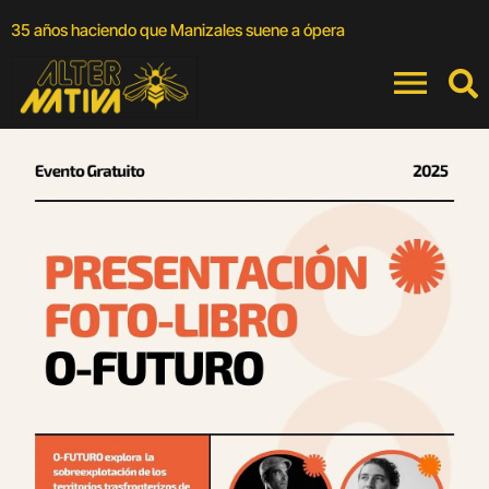
A
35 años haciendo que Manizales suene a ópera
a