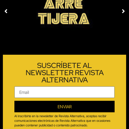
SUSCRÍBETE AL
NEWSLETTER REVISTA
ALTERNATIVA
ENVIAR
Al inscribirte en la newsletter de Revista Alternativa, aceptas recibir
comunicaciones electrónicas de Revista Alternativa que en ocasiones
pueden contener publicidad o contenido patrocinado.