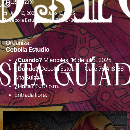
música»
Julio 16, 2025
Julio 16, 2025
Cebolla Estudio - Calle 76 #18-86, Alta Suiza
Organiza:
Cebolla Estudio
¿Cuándo?
Miércoles, 16 de julio, 2025
¿Dónde?
Cebolla Estudio – Calle 76 #18-86,
Alta Suiza
¿Hora?
6:30 p.m.
Entrada libre.